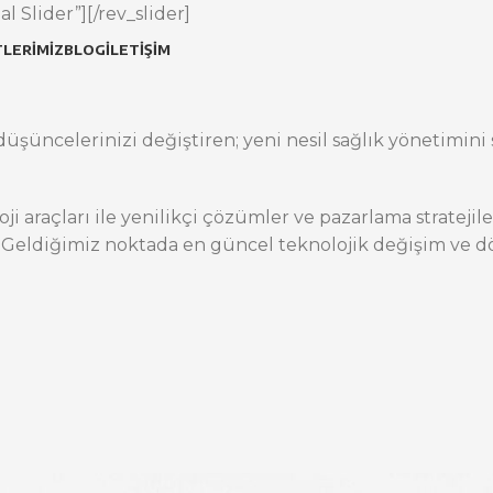
l Slider”][/rev_slider]
LERIMIZ
BLOG
İLETIŞIM
üşüncelerinizi değiştiren; yeni nesil sağlık yönetimini s
oji araçları ile yenilikçi çözümler ve pazarlama stratej
 Geldiğimiz noktada en güncel teknolojik değişim ve dö