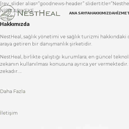
[rev_slider alias=”goodnews-header” slidertitle=”Nesthea
NİDA ADIYEKE
ANA SAYFA
HAKKIMIZDA
HIZMET
Hakkımızda
NestHeal, sağlık yönetimi ve sağlık turizmi hakkındaki d
araya getiren bir danışmanlık şirketidir.
NestHeal, birlikte çalıştığı kurumlara; en güncel teknol
zekanın kullanılması konusuna ayrıca yer vermektedir.
zekadır….
Daha Fazla
İletişim