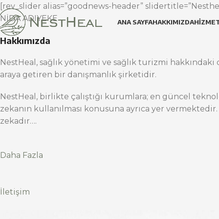
[rev_slider alias=”goodnews-header” slidertitle=”Nesthea
NİDA ADIYEKE
ANA SAYFA
HAKKIMIZDA
HIZMET
Hakkımızda
NestHeal, sağlık yönetimi ve sağlık turizmi hakkındaki d
araya getiren bir danışmanlık şirketidir.
NestHeal, birlikte çalıştığı kurumlara; en güncel teknol
zekanın kullanılması konusuna ayrıca yer vermektedir.
zekadır….
Daha Fazla
İletişim