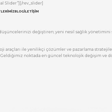
l Slider”][/rev_slider]
LERIMIZ
BLOG
İLETIŞIM
üşüncelerinizi değiştiren; yeni nesil sağlık yönetimini s
oji araçları ile yenilikçi çözümler ve pazarlama stratej
 Geldiğimiz noktada en güncel teknolojik değişim ve dö