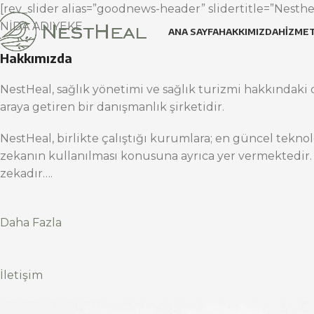
[rev_slider alias=”goodnews-header” slidertitle=”Nesthea
NİDA ADIYEKE
ANA SAYFA
HAKKIMIZDA
HIZMET
Hakkımızda
NestHeal, sağlık yönetimi ve sağlık turizmi hakkındaki d
araya getiren bir danışmanlık şirketidir.
NestHeal, birlikte çalıştığı kurumlara; en güncel teknol
zekanın kullanılması konusuna ayrıca yer vermektedir.
zekadır….
Daha Fazla
İletişim