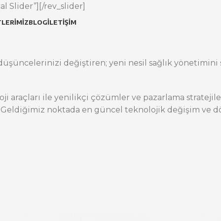
l Slider”][/rev_slider]
LERIMIZ
BLOG
İLETIŞIM
üşüncelerinizi değiştiren; yeni nesil sağlık yönetimini s
oji araçları ile yenilikçi çözümler ve pazarlama stratej
 Geldiğimiz noktada en güncel teknolojik değişim ve dö