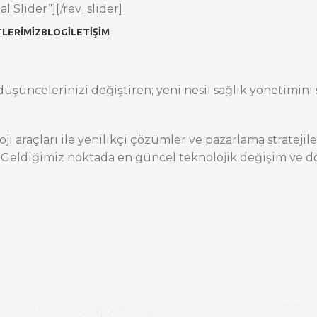
l Slider”][/rev_slider]
LERIMIZ
BLOG
İLETIŞIM
üşüncelerinizi değiştiren; yeni nesil sağlık yönetimini s
oji araçları ile yenilikçi çözümler ve pazarlama stratej
 Geldiğimiz noktada en güncel teknolojik değişim ve dö