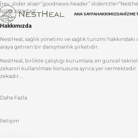
[rev_slider alias=”goodnews-header” slidertitle=”Nesthea
NİDA ADIYEKE
ANA SAYFA
HAKKIMIZDA
HIZMET
Hakkımızda
NestHeal, sağlık yönetimi ve sağlık turizmi hakkındaki d
araya getiren bir danışmanlık şirketidir.
NestHeal, birlikte çalıştığı kurumlara; en güncel teknol
zekanın kullanılması konusuna ayrıca yer vermektedir.
zekadır….
Daha Fazla
İletişim