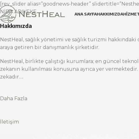
[rev_slider alias=”goodnews-header” slidertitle=”Nesthea
NİDA ADIYEKE
ANA SAYFA
HAKKIMIZDA
HIZMET
Hakkımızda
NestHeal, sağlık yönetimi ve sağlık turizmi hakkındaki d
araya getiren bir danışmanlık şirketidir.
NestHeal, birlikte çalıştığı kurumlara; en güncel teknol
zekanın kullanılması konusuna ayrıca yer vermektedir.
zekadır….
Daha Fazla
İletişim