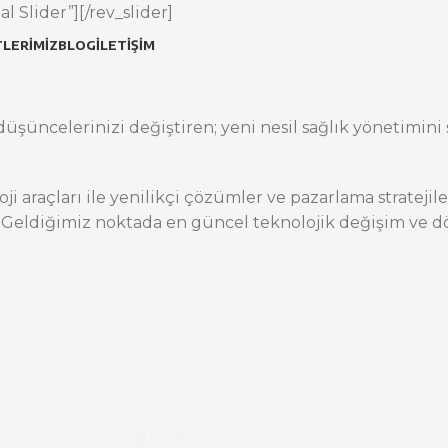
l Slider”][/rev_slider]
LERIMIZ
BLOG
İLETIŞIM
üşüncelerinizi değiştiren; yeni nesil sağlık yönetimini s
oji araçları ile yenilikçi çözümler ve pazarlama stratej
 Geldiğimiz noktada en güncel teknolojik değişim ve dö