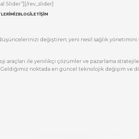
l Slider”][/rev_slider]
LERIMIZ
BLOG
İLETIŞIM
üşüncelerinizi değiştiren; yeni nesil sağlık yönetimini s
oji araçları ile yenilikçi çözümler ve pazarlama stratej
 Geldiğimiz noktada en güncel teknolojik değişim ve dö