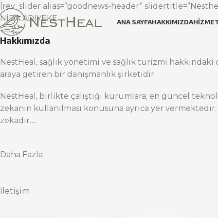
[rev_slider alias=”goodnews-header” slidertitle=”Nesthea
NİDA ADIYEKE
ANA SAYFA
HAKKIMIZDA
HIZMET
Hakkımızda
NestHeal, sağlık yönetimi ve sağlık turizmi hakkındaki d
araya getiren bir danışmanlık şirketidir.
NestHeal, birlikte çalıştığı kurumlara; en güncel teknol
zekanın kullanılması konusuna ayrıca yer vermektedir.
zekadır….
Daha Fazla
İletişim