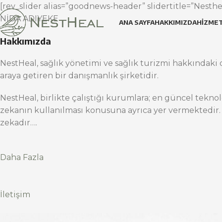
[rev_slider alias=”goodnews-header” slidertitle=”Nesthea
NİDA ADIYEKE
ANA SAYFA
HAKKIMIZDA
HIZMET
Hakkımızda
NestHeal, sağlık yönetimi ve sağlık turizmi hakkındaki d
araya getiren bir danışmanlık şirketidir.
NestHeal, birlikte çalıştığı kurumlara; en güncel teknol
zekanın kullanılması konusuna ayrıca yer vermektedir.
zekadır….
Daha Fazla
İletişim