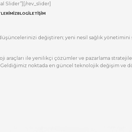
l Slider”][/rev_slider]
LERIMIZ
BLOG
İLETIŞIM
üşüncelerinizi değiştiren; yeni nesil sağlık yönetimini s
oji araçları ile yenilikçi çözümler ve pazarlama stratej
 Geldiğimiz noktada en güncel teknolojik değişim ve dö