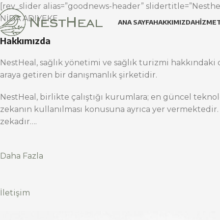
[rev_slider alias=”goodnews-header” slidertitle=”Nesthea
NİDA ADIYEKE
ANA SAYFA
HAKKIMIZDA
HIZMET
Hakkımızda
NestHeal, sağlık yönetimi ve sağlık turizmi hakkındaki d
araya getiren bir danışmanlık şirketidir.
NestHeal, birlikte çalıştığı kurumlara; en güncel teknol
zekanın kullanılması konusuna ayrıca yer vermektedir.
zekadır….
Daha Fazla
İletişim