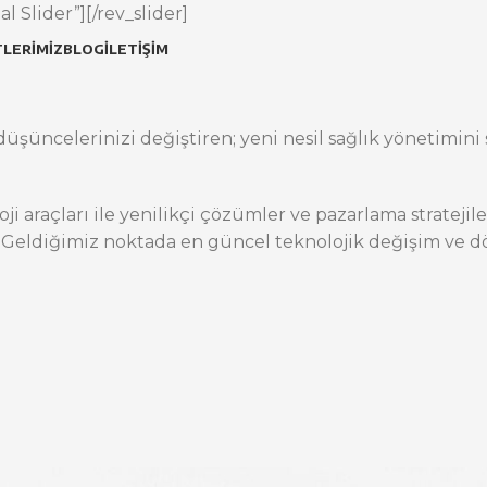
l Slider”][/rev_slider]
LERIMIZ
BLOG
İLETIŞIM
üşüncelerinizi değiştiren; yeni nesil sağlık yönetimini s
oji araçları ile yenilikçi çözümler ve pazarlama stratej
 Geldiğimiz noktada en güncel teknolojik değişim ve dö