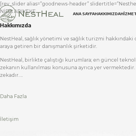
[rev_slider alias=”goodnews-header” slidertitle=”Nesthea
NİDA ADIYEKE
ANA SAYFA
HAKKIMIZDA
HIZMET
Hakkımızda
NestHeal, sağlık yönetimi ve sağlık turizmi hakkındaki d
araya getiren bir danışmanlık şirketidir.
NestHeal, birlikte çalıştığı kurumlara; en güncel teknol
zekanın kullanılması konusuna ayrıca yer vermektedir.
zekadır….
Daha Fazla
İletişim