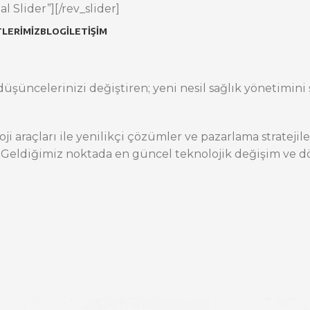
l Slider”][/rev_slider]
LERIMIZ
BLOG
İLETIŞIM
üşüncelerinizi değiştiren; yeni nesil sağlık yönetimini s
oji araçları ile yenilikçi çözümler ve pazarlama stratej
 Geldiğimiz noktada en güncel teknolojik değişim ve dö