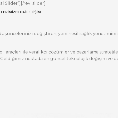
l Slider”][/rev_slider]
LERIMIZ
BLOG
İLETIŞIM
üşüncelerinizi değiştiren; yeni nesil sağlık yönetimini s
oji araçları ile yenilikçi çözümler ve pazarlama stratej
 Geldiğimiz noktada en güncel teknolojik değişim ve dö