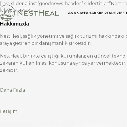
[rev_slider alias=”goodnews-header” slidertitle=”Nesthea
NİDA ADIYEKE
ANA SAYFA
HAKKIMIZDA
HIZMET
Hakkımızda
NestHeal, sağlık yönetimi ve sağlık turizmi hakkındaki d
araya getiren bir danışmanlık şirketidir.
NestHeal, birlikte çalıştığı kurumlara; en güncel teknol
zekanın kullanılması konusuna ayrıca yer vermektedir.
zekadır….
Daha Fazla
İletişim