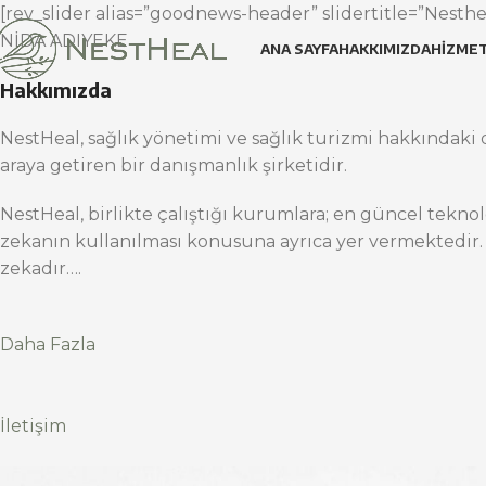
[rev_slider alias=”goodnews-header” slidertitle=”Nesthea
NİDA ADIYEKE
ANA SAYFA
HAKKIMIZDA
HIZMET
Hakkımızda
NestHeal, sağlık yönetimi ve sağlık turizmi hakkındaki d
araya getiren bir danışmanlık şirketidir.
NestHeal, birlikte çalıştığı kurumlara; en güncel teknol
zekanın kullanılması konusuna ayrıca yer vermektedir.
zekadır….
Daha Fazla
İletişim