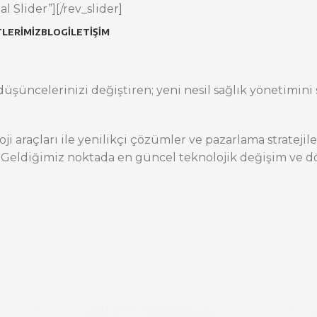
l Slider”][/rev_slider]
LERIMIZ
BLOG
İLETIŞIM
üşüncelerinizi değiştiren; yeni nesil sağlık yönetimini s
oji araçları ile yenilikçi çözümler ve pazarlama stratej
 Geldiğimiz noktada en güncel teknolojik değişim ve dö