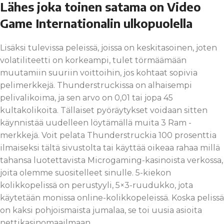
Lähes joka toinen satama on Video
Game Internationalin ulkopuolella
Lisäksi tulevissa peleissä, joissa on keskitasoinen, joten
volatiliteetti on korkeampi, tulet törmäämään
muutamiin suuriin voittoihin, jos kohtaat sopivia
pelimerkkejä. Thunderstruckissa on alhaisempi
pelivalikoima, ja sen arvo on 0,01 tai jopa 45
kultakolikoita. Tällaiset pyöräytykset voidaan sitten
käynnistää uudelleen löytämällä muita 3 Ram -
merkkejä. Voit pelata Thunderstruckia 100 prosenttia
ilmaiseksi tältä sivustolta tai käyttää oikeaa rahaa millä
tahansa luotettavista Microgaming-kasinoista verkossa,
joita olemme suositelleet sinulle. 5-kiekon
kolikkopelissä on perustyyli, 5×3-ruudukko, jota
käytetään monissa online-kolikkopeleissä. Koska pelissä
on kaksi pohjoismaista jumalaa, se toi uusia asioita
nettikasinomaailmaan.