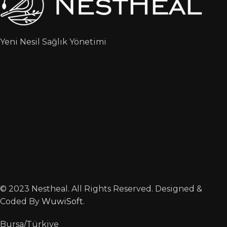
Yeni Nesil Sağlık Yönetimi
© 2023 Nestheal. All Rights Reserved. Designed &
Coded By
WuwiSoft
.
Bursa/Türkiye