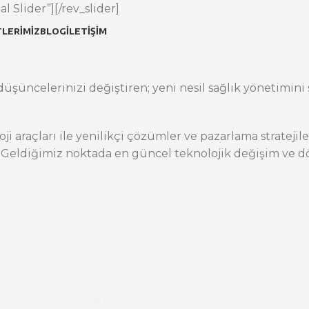
l Slider”][/rev_slider]
LERIMIZ
BLOG
İLETIŞIM
üşüncelerinizi değiştiren; yeni nesil sağlık yönetimini s
oji araçları ile yenilikçi çözümler ve pazarlama stratej
 Geldiğimiz noktada en güncel teknolojik değişim ve dö