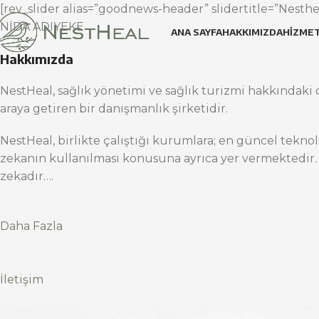
[rev_slider alias=”goodnews-header” slidertitle=”Nesthea
NİDA ADIYEKE
ANA SAYFA
HAKKIMIZDA
HIZMET
Hakkımızda
NestHeal, sağlık yönetimi ve sağlık turizmi hakkındaki d
araya getiren bir danışmanlık şirketidir.
NestHeal, birlikte çalıştığı kurumlara; en güncel teknol
zekanın kullanılması konusuna ayrıca yer vermektedir.
zekadır….
Daha Fazla
İletişim