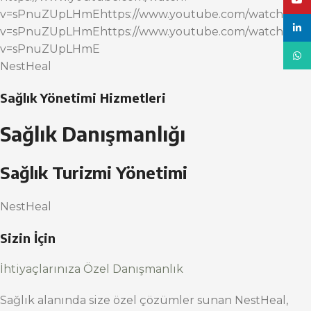
YouT
v=sPnuZUpLHmEhttps://www.youtube.com/watch?
linke
v=sPnuZUpLHmEhttps://www.youtube.com/watch?
v=sPnuZUpLHmE
What
NestHeal
Sağlık Yönetimi Hizmetleri
Sağlık Danışmanlığı
Sağlık Turizmi Yönetimi
NestHeal
Sizin İçin
İhtiyaçlarınıza Özel Danışmanlık
Sağlık alanında size özel çözümler sunan NestHeal,