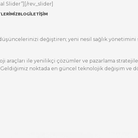
l Slider”][/rev_slider]
LERIMIZ
BLOG
İLETIŞIM
üşüncelerinizi değiştiren; yeni nesil sağlık yönetimini s
oji araçları ile yenilikçi çözümler ve pazarlama stratej
 Geldiğimiz noktada en güncel teknolojik değişim ve dö