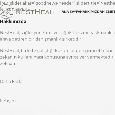
[rev_slider alias=”goodnews-header” slidertitle=”Nesthea
NİDA ADIYEKE
ANA SAYFA
HAKKIMIZDA
HIZMET
Hakkımızda
NestHeal, sağlık yönetimi ve sağlık turizmi hakkındaki d
araya getiren bir danışmanlık şirketidir.
NestHeal, birlikte çalıştığı kurumlara; en güncel teknol
zekanın kullanılması konusuna ayrıca yer vermektedir.
zekadır….
Daha Fazla
İletişim