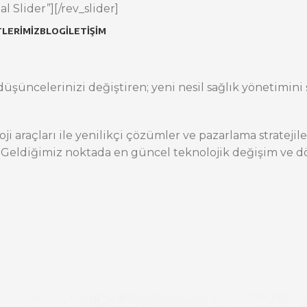
l Slider”][/rev_slider]
LERIMIZ
BLOG
İLETIŞIM
üşüncelerinizi değiştiren; yeni nesil sağlık yönetimini s
oji araçları ile yenilikçi çözümler ve pazarlama stratej
 Geldiğimiz noktada en güncel teknolojik değişim ve dö