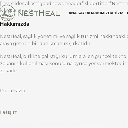
[rev_slider alias=”goodnews-header” slidertitle=”Nesthea
NİDA ADIYEKE
ANA SAYFA
HAKKIMIZDA
HIZMET
Hakkımızda
NestHeal, sağlık yönetimi ve sağlık turizmi hakkındaki d
araya getiren bir danışmanlık şirketidir.
NestHeal, birlikte çalıştığı kurumlara; en güncel teknol
zekanın kullanılması konusuna ayrıca yer vermektedir.
zekadır….
Daha Fazla
İletişim