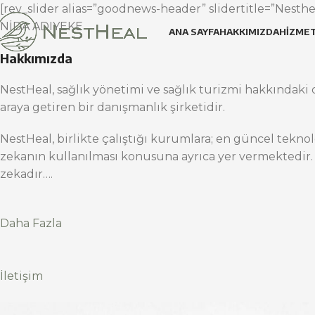
[rev_slider alias=”goodnews-header” slidertitle=”Nesthea
NİDA ADIYEKE
ANA SAYFA
HAKKIMIZDA
HIZMET
Hakkımızda
NestHeal, sağlık yönetimi ve sağlık turizmi hakkındaki d
araya getiren bir danışmanlık şirketidir.
NestHeal, birlikte çalıştığı kurumlara; en güncel teknol
zekanın kullanılması konusuna ayrıca yer vermektedir.
zekadır….
Daha Fazla
İletişim