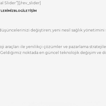
l Slider”][/rev_slider]
LERIMIZ
BLOG
İLETIŞIM
üşüncelerinizi değiştiren; yeni nesil sağlık yönetimini s
oji araçları ile yenilikçi çözümler ve pazarlama stratej
 Geldiğimiz noktada en güncel teknolojik değişim ve dö