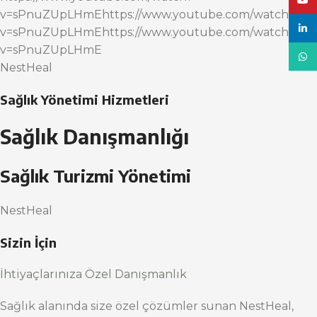
YouT
v=sPnuZUpLHmEhttps://www.youtube.com/watch?
linke
v=sPnuZUpLHmEhttps://www.youtube.com/watch?
v=sPnuZUpLHmE
What
NestHeal
Sağlık Yönetimi Hizmetleri
Sağlık Danışmanlığı
Sağlık Turizmi Yönetimi
NestHeal
Sizin İçin
İhtiyaçlarınıza Özel Danışmanlık
Sağlık alanında size özel çözümler sunan NestHeal,