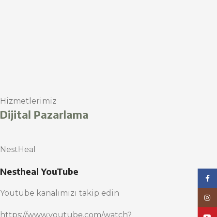
Hizmetlerimiz
Dijital Pazarlama
NestHeal
Nestheal YouTube
Face
Youtube kanalımızı takip edin
Inst
https://www.youtube.com/watch?