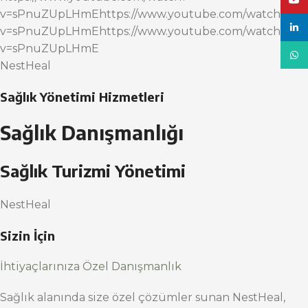
YouT
v=sPnuZUpLHmEhttps://www.youtube.com/watch?
linke
v=sPnuZUpLHmEhttps://www.youtube.com/watch?
v=sPnuZUpLHmE
What
NestHeal
Sağlık Yönetimi Hizmetleri
Sağlık Danışmanlığı
Sağlık Turizmi Yönetimi
NestHeal
Sizin İçin
İhtiyaçlarınıza Özel Danışmanlık
Sağlık alanında size özel çözümler sunan NestHeal,