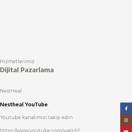
Hizmetlerimiz
Dijital Pazarlama
NestHeal
Nestheal YouTube
Face
Youtube kanalımızı takip edin
Inst
https://www.youtube.com/watch?