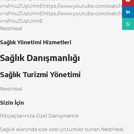
YouT
v=sPnuZUpLHmEhttps://www.youtube.com/watch?
linke
v=sPnuZUpLHmEhttps://www.youtube.com/watch?
v=sPnuZUpLHmE
What
NestHeal
Sağlık Yönetimi Hizmetleri
Sağlık Danışmanlığı
Sağlık Turizmi Yönetimi
NestHeal
Sizin İçin
İhtiyaçlarınıza Özel Danışmanlık
Sağlık alanında size özel çözümler sunan NestHeal,