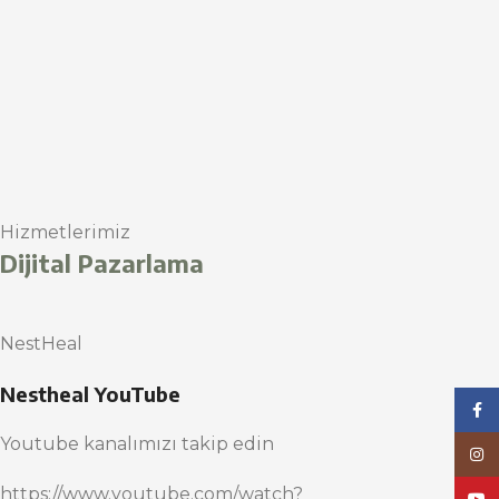
Hizmetlerimiz
Dijital Pazarlama
NestHeal
Nestheal YouTube
Face
Youtube kanalımızı takip edin
Inst
https://www.youtube.com/watch?