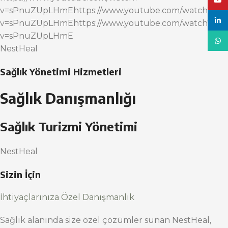
YouT
v=sPnuZUpLHmEhttps://www.youtube.com/watch?
linke
v=sPnuZUpLHmEhttps://www.youtube.com/watch?
v=sPnuZUpLHmE
What
NestHeal
Sağlık Yönetimi Hizmetleri
Sağlık Danışmanlığı
Sağlık Turizmi Yönetimi
NestHeal
Sizin İçin
İhtiyaçlarınıza Özel Danışmanlık
Sağlık alanında size özel çözümler sunan NestHeal,