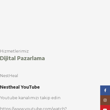
Hizmetlerimiz
Dijital Pazarlama
NestHeal
Nestheal YouTube
Face
Youtube kanalımızı takip edin
Inst
https://www.youtube.com/watch?