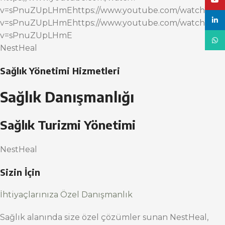
YouT
v=sPnuZUpLHmEhttps://www.youtube.com/watch?
linke
v=sPnuZUpLHmEhttps://www.youtube.com/watch?
v=sPnuZUpLHmE
What
NestHeal
Sağlık Yönetimi Hizmetleri
Sağlık Danışmanlığı
Sağlık Turizmi Yönetimi
NestHeal
Sizin İçin
İhtiyaçlarınıza Özel Danışmanlık
Sağlık alanında size özel çözümler sunan NestHeal,