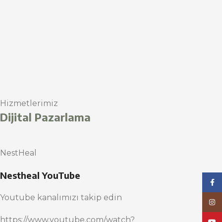
Hizmetlerimiz
Dijital Pazarlama
NestHeal
Nestheal YouTube
Face
Youtube kanalımızı takip edin
Inst
https://www.youtube.com/watch?