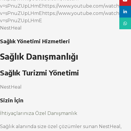
YouT
v=sPnuZUpLHmEhttps://www.youtube.com/watch?
linke
v=sPnuZUpLHmEhttps://www.youtube.com/watch?
v=sPnuZUpLHmE
What
NestHeal
Sağlık Yönetimi Hizmetleri
Sağlık Danışmanlığı
Sağlık Turizmi Yönetimi
NestHeal
Sizin İçin
İhtiyaçlarınıza Özel Danışmanlık
Sağlık alanında size özel çözümler sunan NestHeal,