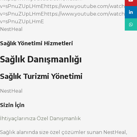
YouT
v=sPnuZUpLHmEhttps://www.youtube.com/watch?
linke
v=sPnuZUpLHmEhttps://www.youtube.com/watch?
v=sPnuZUpLHmE
What
NestHeal
Sağlık Yönetimi Hizmetleri
Sağlık Danışmanlığı
Sağlık Turizmi Yönetimi
NestHeal
Sizin İçin
İhtiyaçlarınıza Özel Danışmanlık
Sağlık alanında size özel çözümler sunan NestHeal,