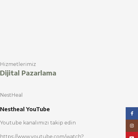
Hizmetlerimiz
Dijital Pazarlama
NestHeal
Nestheal YouTube
Face
Youtube kanalımızı takip edin
Inst
https://www.youtube.com/watch?