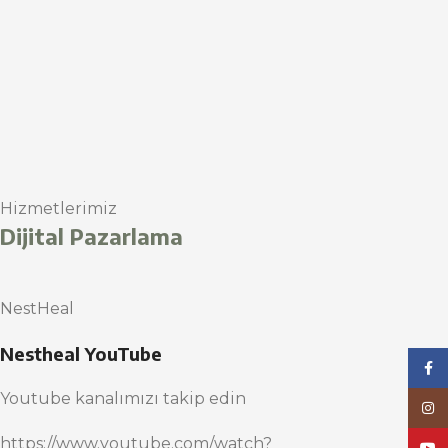
Hizmetlerimiz
Dijital Pazarlama
NestHeal
Nestheal YouTube
Face
Youtube kanalımızı takip edin
Inst
https://www.youtube.com/watch?