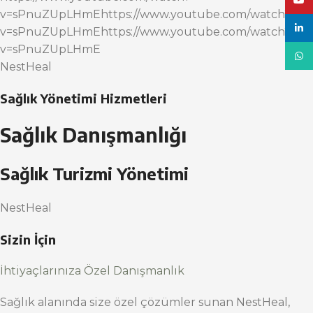
YouT
v=sPnuZUpLHmEhttps://www.youtube.com/watch?
linke
v=sPnuZUpLHmEhttps://www.youtube.com/watch?
v=sPnuZUpLHmE
What
NestHeal
Sağlık Yönetimi Hizmetleri
Sağlık Danışmanlığı
Sağlık Turizmi Yönetimi
NestHeal
Sizin İçin
İhtiyaçlarınıza Özel Danışmanlık
Sağlık alanında size özel çözümler sunan NestHeal,