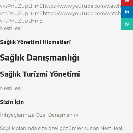
YouT
v=sPnuZUpLHmEhttps://www.youtube.com/watch?
linke
v=sPnuZUpLHmEhttps://www.youtube.com/watch?
v=sPnuZUpLHmE
What
NestHeal
Sağlık Yönetimi Hizmetleri
Sağlık Danışmanlığı
Sağlık Turizmi Yönetimi
NestHeal
Sizin İçin
İhtiyaçlarınıza Özel Danışmanlık
Sağlık alanında size özel çözümler sunan NestHeal,