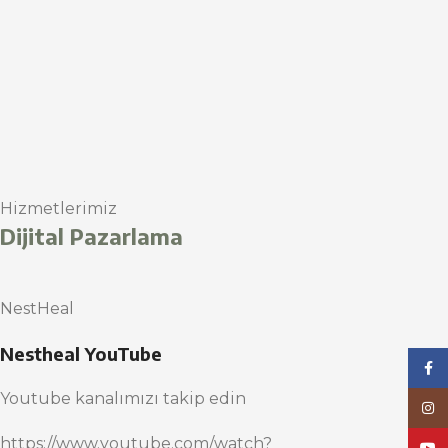
Hizmetlerimiz
Dijital Pazarlama
NestHeal
Nestheal YouTube
Face
Youtube kanalımızı takip edin
Inst
https://www.youtube.com/watch?