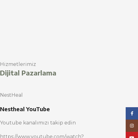
Hizmetlerimiz
Dijital Pazarlama
NestHeal
Nestheal YouTube
Face
Youtube kanalımızı takip edin
Inst
https://www.youtube.com/watch?