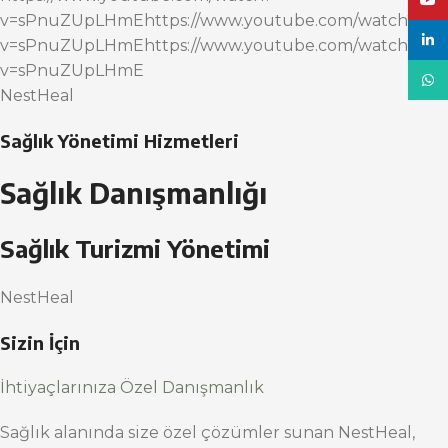
YouT
v=sPnuZUpLHmEhttps://www.youtube.com/watch?
linke
v=sPnuZUpLHmEhttps://www.youtube.com/watch?
v=sPnuZUpLHmE
What
NestHeal
Sağlık Yönetimi Hizmetleri
Sağlık Danışmanlığı
Sağlık Turizmi Yönetimi
NestHeal
Sizin İçin
İhtiyaçlarınıza Özel Danışmanlık
Sağlık alanında size özel çözümler sunan NestHeal,