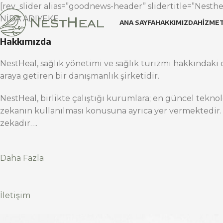
[rev_slider alias=”goodnews-header” slidertitle=”Nesthea
NİDA ADIYEKE
ANA SAYFA
HAKKIMIZDA
HIZMET
Hakkımızda
NestHeal, sağlık yönetimi ve sağlık turizmi hakkındaki d
araya getiren bir danışmanlık şirketidir.
NestHeal, birlikte çalıştığı kurumlara; en güncel teknol
zekanın kullanılması konusuna ayrıca yer vermektedir.
zekadır….
Daha Fazla
İletişim