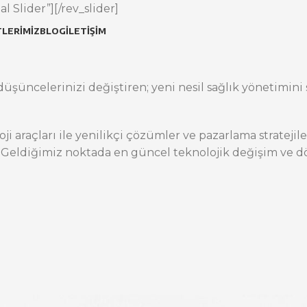
l Slider”][/rev_slider]
LERIMIZ
BLOG
İLETIŞIM
üşüncelerinizi değiştiren; yeni nesil sağlık yönetimini s
oji araçları ile yenilikçi çözümler ve pazarlama stratej
 Geldiğimiz noktada en güncel teknolojik değişim ve dö