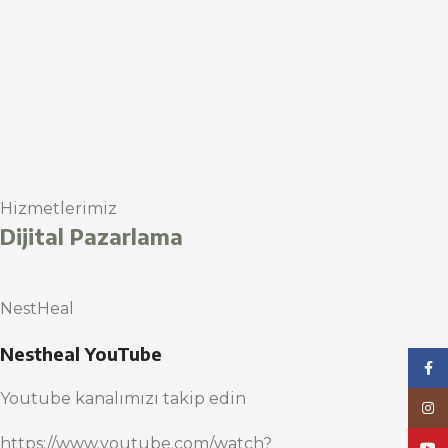
Hizmetlerimiz
Dijital Pazarlama
NestHeal
Nestheal YouTube
Face
Youtube kanalımızı takip edin
Inst
https://www.youtube.com/watch?