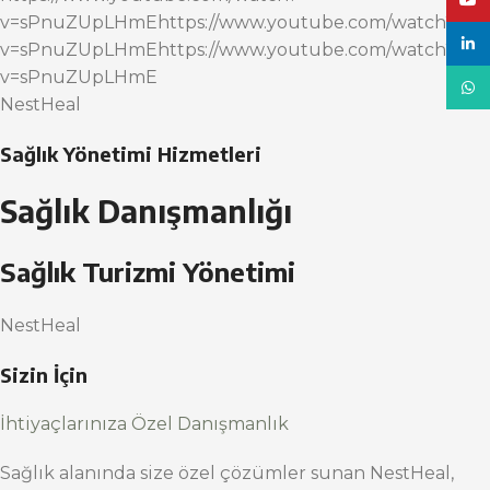
YouT
v=sPnuZUpLHmEhttps://www.youtube.com/watch?
linke
v=sPnuZUpLHmEhttps://www.youtube.com/watch?
v=sPnuZUpLHmE
What
NestHeal
Sağlık Yönetimi Hizmetleri
Sağlık Danışmanlığı
Sağlık Turizmi Yönetimi
NestHeal
Sizin İçin
İhtiyaçlarınıza Özel Danışmanlık
Sağlık alanında size özel çözümler sunan NestHeal,