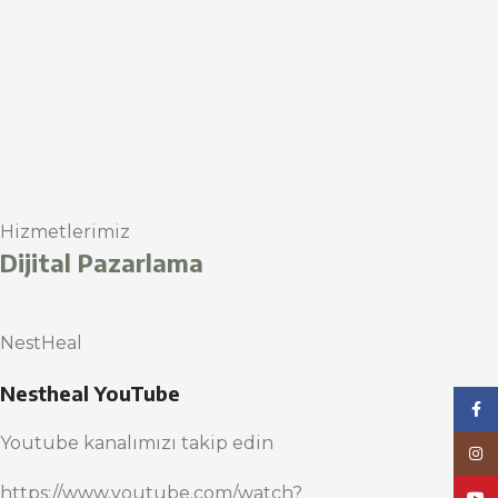
Hizmetlerimiz
Dijital Pazarlama
NestHeal
Nestheal YouTube
Face
Youtube kanalımızı takip edin
Inst
https://www.youtube.com/watch?