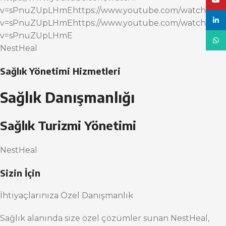
YouT
v=sPnuZUpLHmEhttps://www.youtube.com/watch?
linke
v=sPnuZUpLHmEhttps://www.youtube.com/watch?
v=sPnuZUpLHmE
What
NestHeal
Sağlık Yönetimi Hizmetleri
Sağlık Danışmanlığı
Sağlık Turizmi Yönetimi
NestHeal
Sizin İçin
İhtiyaçlarınıza Özel Danışmanlık
Sağlık alanında size özel çözümler sunan NestHeal,