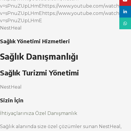
YouT
v=sPnuZUpLHmEhttps://www.youtube.com/watch?
linke
v=sPnuZUpLHmEhttps://www.youtube.com/watch?
v=sPnuZUpLHmE
What
NestHeal
Sağlık Yönetimi Hizmetleri
Sağlık Danışmanlığı
Sağlık Turizmi Yönetimi
NestHeal
Sizin İçin
İhtiyaçlarınıza Özel Danışmanlık
Sağlık alanında size özel çözümler sunan NestHeal,