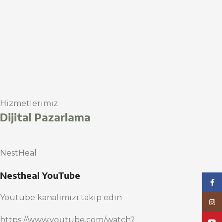
Hizmetlerimiz
Dijital Pazarlama
NestHeal
Nestheal YouTube
Face
Youtube kanalımızı takip edin
Inst
https://www.youtube.com/watch?