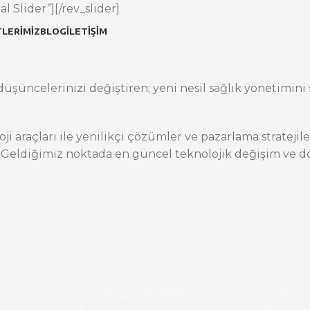
l Slider”][/rev_slider]
LERIMIZ
BLOG
İLETIŞIM
üşüncelerinizi değiştiren; yeni nesil sağlık yönetimini s
oji araçları ile yenilikçi çözümler ve pazarlama stratej
 Geldiğimiz noktada en güncel teknolojik değişim ve dö