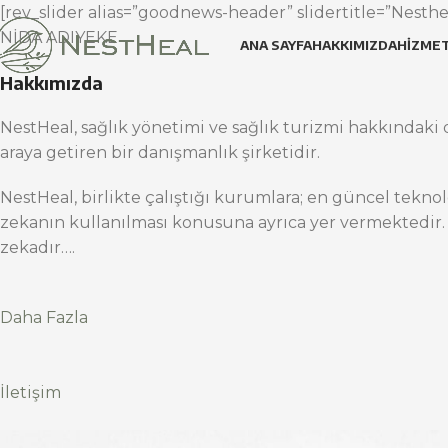
[rev_slider alias=”goodnews-header” slidertitle=”Nesthea
NİDA ADIYEKE
ANA SAYFA
HAKKIMIZDA
HIZMET
Hakkımızda
NestHeal, sağlık yönetimi ve sağlık turizmi hakkındaki d
araya getiren bir danışmanlık şirketidir.
NestHeal, birlikte çalıştığı kurumlara; en güncel teknol
zekanın kullanılması konusuna ayrıca yer vermektedir.
zekadır….
Daha Fazla
İletişim