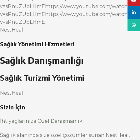
YouT
v=sPnuZUpLHmEhttps://www.youtube.com/watch?
linke
v=sPnuZUpLHmEhttps://www.youtube.com/watch?
v=sPnuZUpLHmE
What
NestHeal
Sağlık Yönetimi Hizmetleri
Sağlık Danışmanlığı
Sağlık Turizmi Yönetimi
NestHeal
Sizin İçin
İhtiyaçlarınıza Özel Danışmanlık
Sağlık alanında size özel çözümler sunan NestHeal,