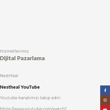
Hizmetlerimiz
Dijital Pazarlama
NestHeal
Nestheal YouTube
Face
Youtube kanalımızı takip edin
Inst
https://www.youtube.com/watch?