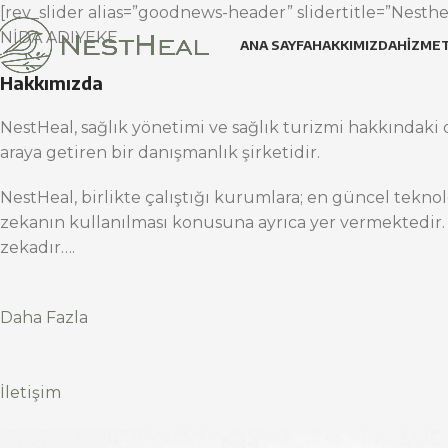
[rev_slider alias=”goodnews-header” slidertitle=”Nesthea
NİDA ADIYEKE
ANA SAYFA
HAKKIMIZDA
HIZMET
Hakkımızda
NestHeal, sağlık yönetimi ve sağlık turizmi hakkındaki d
araya getiren bir danışmanlık şirketidir.
NestHeal, birlikte çalıştığı kurumlara; en güncel teknol
zekanın kullanılması konusuna ayrıca yer vermektedir.
zekadır….
Daha Fazla
İletişim