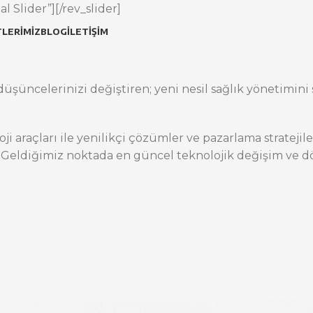
l Slider”][/rev_slider]
LERIMIZ
BLOG
İLETIŞIM
üşüncelerinizi değiştiren; yeni nesil sağlık yönetimini s
oji araçları ile yenilikçi çözümler ve pazarlama stratej
 Geldiğimiz noktada en güncel teknolojik değişim ve dö