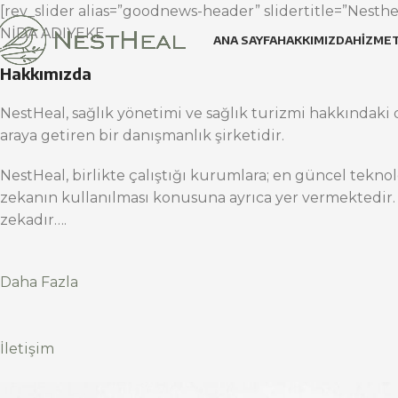
[rev_slider alias=”goodnews-header” slidertitle=”Nesthea
NİDA ADIYEKE
ANA SAYFA
HAKKIMIZDA
HIZMET
Hakkımızda
NestHeal, sağlık yönetimi ve sağlık turizmi hakkındaki d
araya getiren bir danışmanlık şirketidir.
NestHeal, birlikte çalıştığı kurumlara; en güncel teknol
zekanın kullanılması konusuna ayrıca yer vermektedir.
zekadır….
Daha Fazla
İletişim