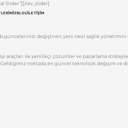
l Slider”][/rev_slider]
LERIMIZ
BLOG
İLETIŞIM
üşüncelerinizi değiştiren; yeni nesil sağlık yönetimini s
oji araçları ile yenilikçi çözümler ve pazarlama stratej
 Geldiğimiz noktada en güncel teknolojik değişim ve dö