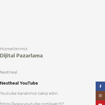
Hizmetlerimiz
Dijital Pazarlama
NestHeal
Nestheal YouTube
Face
Youtube kanalımızı takip edin
Inst
https://www.youtube.com/watch?