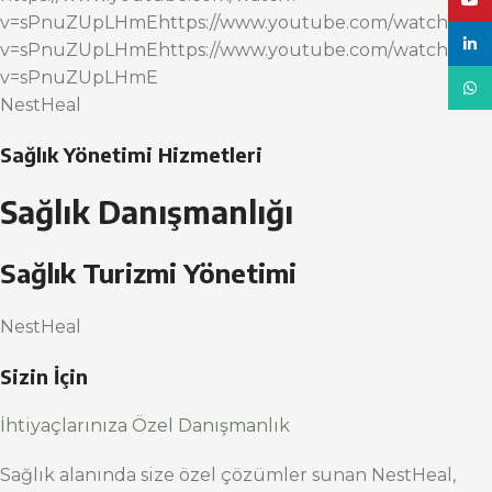
YouT
v=sPnuZUpLHmEhttps://www.youtube.com/watch?
linke
v=sPnuZUpLHmEhttps://www.youtube.com/watch?
v=sPnuZUpLHmE
What
NestHeal
Sağlık Yönetimi Hizmetleri
Sağlık Danışmanlığı
Sağlık Turizmi Yönetimi
NestHeal
Sizin İçin
İhtiyaçlarınıza Özel Danışmanlık
Sağlık alanında size özel çözümler sunan NestHeal,