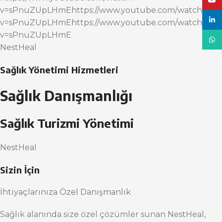
YouT
v=sPnuZUpLHmEhttps://www.youtube.com/watch?
linke
v=sPnuZUpLHmEhttps://www.youtube.com/watch?
v=sPnuZUpLHmE
What
NestHeal
Sağlık Yönetimi Hizmetleri
Sağlık Danışmanlığı
Sağlık Turizmi Yönetimi
NestHeal
Sizin İçin
İhtiyaçlarınıza Özel Danışmanlık
Sağlık alanında size özel çözümler sunan NestHeal,