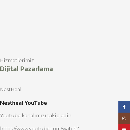
Hizmetlerimiz
Dijital Pazarlama
NestHeal
Nestheal YouTube
Face
Youtube kanalımızı takip edin
Inst
https://www.youtube.com/watch?