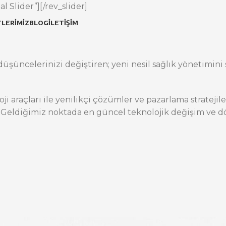
l Slider”][/rev_slider]
LERIMIZ
BLOG
İLETIŞIM
üşüncelerinizi değiştiren; yeni nesil sağlık yönetimini s
oji araçları ile yenilikçi çözümler ve pazarlama stratej
 Geldiğimiz noktada en güncel teknolojik değişim ve dö