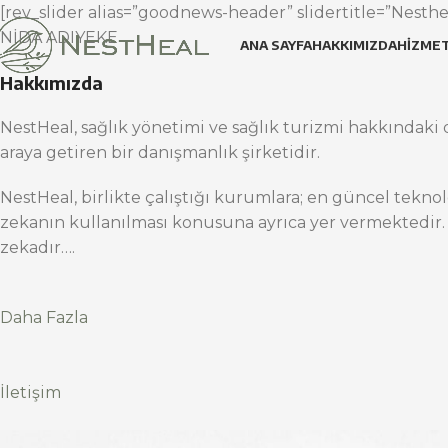
[rev_slider alias=”goodnews-header” slidertitle=”Nesthea
NİDA ADIYEKE
ANA SAYFA
HAKKIMIZDA
HIZMET
Hakkımızda
NestHeal, sağlık yönetimi ve sağlık turizmi hakkındaki d
araya getiren bir danışmanlık şirketidir.
NestHeal, birlikte çalıştığı kurumlara; en güncel teknol
zekanın kullanılması konusuna ayrıca yer vermektedir.
zekadır….
Daha Fazla
İletişim