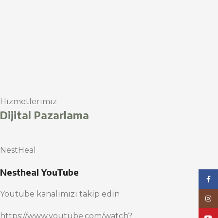
Hizmetlerimiz
Dijital Pazarlama
NestHeal
Nestheal YouTube
Face
Youtube kanalımızı takip edin
Inst
https://www.youtube.com/watch?