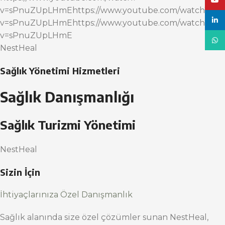
YouT
v=sPnuZUpLHmEhttps://www.youtube.com/watch?
linke
v=sPnuZUpLHmEhttps://www.youtube.com/watch?
v=sPnuZUpLHmE
What
NestHeal
Sağlık Yönetimi Hizmetleri
Sağlık Danışmanlığı
Sağlık Turizmi Yönetimi
NestHeal
Sizin İçin
İhtiyaçlarınıza Özel Danışmanlık
Sağlık alanında size özel çözümler sunan NestHeal,