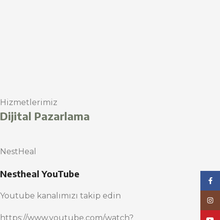
Hizmetlerimiz
Dijital Pazarlama
NestHeal
Nestheal YouTube
Face
Youtube kanalımızı takip edin
Inst
https://www.youtube.com/watch?