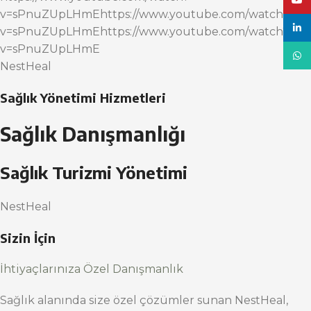
YouT
v=sPnuZUpLHmEhttps://www.youtube.com/watch?
linke
v=sPnuZUpLHmEhttps://www.youtube.com/watch?
v=sPnuZUpLHmE
What
NestHeal
Sağlık Yönetimi Hizmetleri
Sağlık Danışmanlığı
Sağlık Turizmi Yönetimi
NestHeal
Sizin İçin
İhtiyaçlarınıza Özel Danışmanlık
Sağlık alanında size özel çözümler sunan NestHeal,