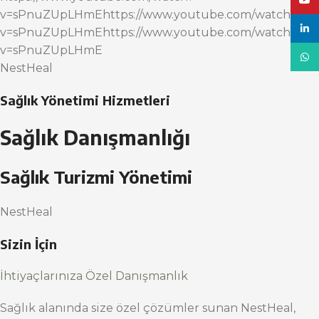
YouT
v=sPnuZUpLHmEhttps://www.youtube.com/watch?
linke
v=sPnuZUpLHmEhttps://www.youtube.com/watch?
v=sPnuZUpLHmE
What
NestHeal
Sağlık Yönetimi Hizmetleri
Sağlık Danışmanlığı
Sağlık Turizmi Yönetimi
NestHeal
Sizin İçin
İhtiyaçlarınıza Özel Danışmanlık
Sağlık alanında size özel çözümler sunan NestHeal,