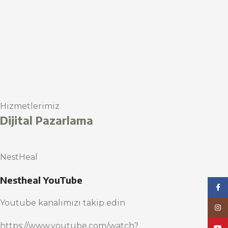
Hizmetlerimiz
Dijital Pazarlama
NestHeal
Nestheal YouTube
Face
Youtube kanalımızı takip edin
Inst
https://www.youtube.com/watch?