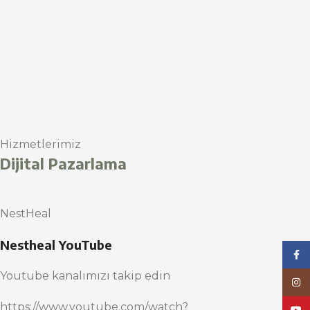
Hizmetlerimiz
Dijital Pazarlama
NestHeal
Nestheal YouTube
Face
Youtube kanalımızı takip edin
Inst
https://www.youtube.com/watch?