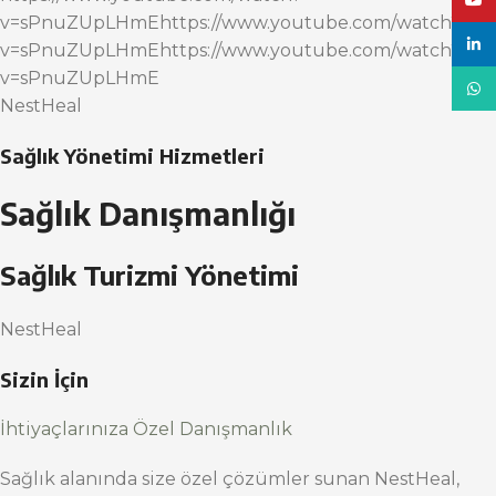
YouT
v=sPnuZUpLHmEhttps://www.youtube.com/watch?
linke
v=sPnuZUpLHmEhttps://www.youtube.com/watch?
v=sPnuZUpLHmE
What
NestHeal
Sağlık Yönetimi Hizmetleri
Sağlık Danışmanlığı
Sağlık Turizmi Yönetimi
NestHeal
Sizin İçin
İhtiyaçlarınıza Özel Danışmanlık
Sağlık alanında size özel çözümler sunan NestHeal,