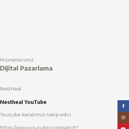
Hizmetlerimiz
Dijital Pazarlama
NestHeal
Nestheal YouTube
Face
Youtube kanalımızı takip edin
Inst
https://www.youtube.com/watch?