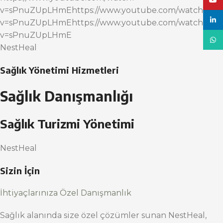
YouT
v=sPnuZUpLHmEhttps://www.youtube.com/watch?
linke
v=sPnuZUpLHmEhttps://www.youtube.com/watch?
v=sPnuZUpLHmE
What
NestHeal
Sağlık Yönetimi Hizmetleri
Sağlık Danışmanlığı
Sağlık Turizmi Yönetimi
NestHeal
Sizin İçin
İhtiyaçlarınıza Özel Danışmanlık
Sağlık alanında size özel çözümler sunan NestHeal,