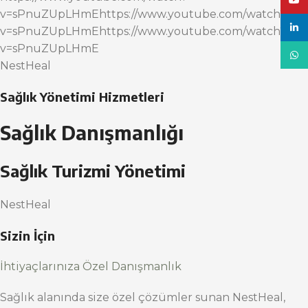
YouT
v=sPnuZUpLHmEhttps://www.youtube.com/watch?
linke
v=sPnuZUpLHmEhttps://www.youtube.com/watch?
v=sPnuZUpLHmE
What
NestHeal
Sağlık Yönetimi Hizmetleri
Sağlık Danışmanlığı
Sağlık Turizmi Yönetimi
NestHeal
Sizin İçin
İhtiyaçlarınıza Özel Danışmanlık
Sağlık alanında size özel çözümler sunan NestHeal,