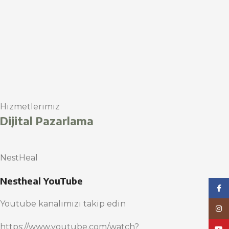
Hizmetlerimiz
Dijital Pazarlama
NestHeal
Nestheal YouTube
Face
Youtube kanalımızı takip edin
Inst
https://www.youtube.com/watch?