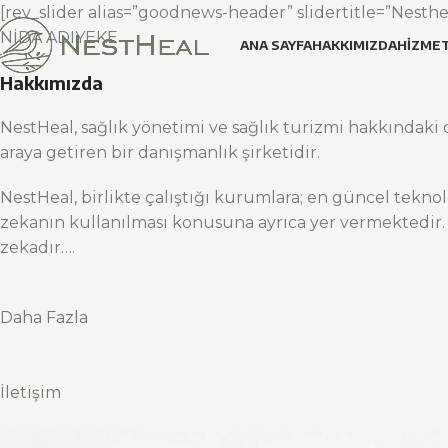
[rev_slider alias=”goodnews-header” slidertitle=”Nesthea
NİDA ADIYEKE
ANA SAYFA
HAKKIMIZDA
HIZMET
Hakkımızda
NestHeal, sağlık yönetimi ve sağlık turizmi hakkındaki d
araya getiren bir danışmanlık şirketidir.
NestHeal, birlikte çalıştığı kurumlara; en güncel teknol
zekanın kullanılması konusuna ayrıca yer vermektedir.
zekadır….
Daha Fazla
İletişim