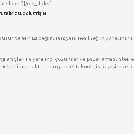
l Slider”][/rev_slider]
LERIMIZ
BLOG
İLETIŞIM
üşüncelerinizi değiştiren; yeni nesil sağlık yönetimini s
oji araçları ile yenilikçi çözümler ve pazarlama stratej
 Geldiğimiz noktada en güncel teknolojik değişim ve dö