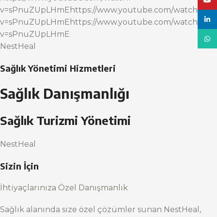
YouT
v=sPnuZUpLHmEhttps://www.youtube.com/watch?
linke
v=sPnuZUpLHmEhttps://www.youtube.com/watch?
v=sPnuZUpLHmE
What
NestHeal
Sağlık Yönetimi Hizmetleri
Sağlık Danışmanlığı
Sağlık Turizmi Yönetimi
NestHeal
Sizin İçin
İhtiyaçlarınıza Özel Danışmanlık
Sağlık alanında size özel çözümler sunan NestHeal,