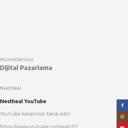
Hizmetlerimiz
Dijital Pazarlama
NestHeal
Nestheal YouTube
Face
Youtube kanalımızı takip edin
Inst
https://www.youtube.com/watch?