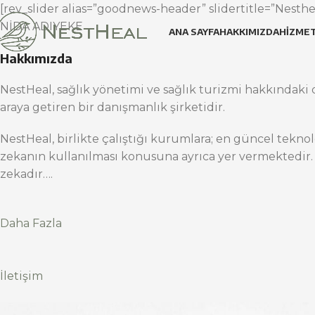
[rev_slider alias=”goodnews-header” slidertitle=”Nesthea
NİDA ADIYEKE
ANA SAYFA
HAKKIMIZDA
HIZMET
Hakkımızda
NestHeal, sağlık yönetimi ve sağlık turizmi hakkındaki d
araya getiren bir danışmanlık şirketidir.
NestHeal, birlikte çalıştığı kurumlara; en güncel teknol
zekanın kullanılması konusuna ayrıca yer vermektedir.
zekadır….
Daha Fazla
İletişim