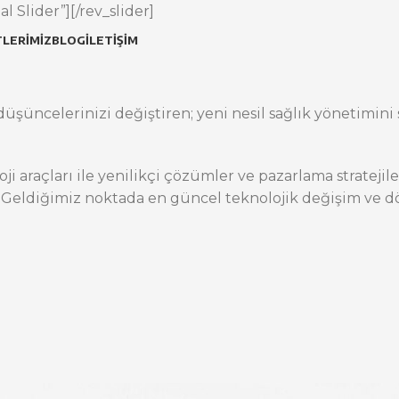
l Slider”][/rev_slider]
LERIMIZ
BLOG
İLETIŞIM
üşüncelerinizi değiştiren; yeni nesil sağlık yönetimini s
oji araçları ile yenilikçi çözümler ve pazarlama stratej
 Geldiğimiz noktada en güncel teknolojik değişim ve dö