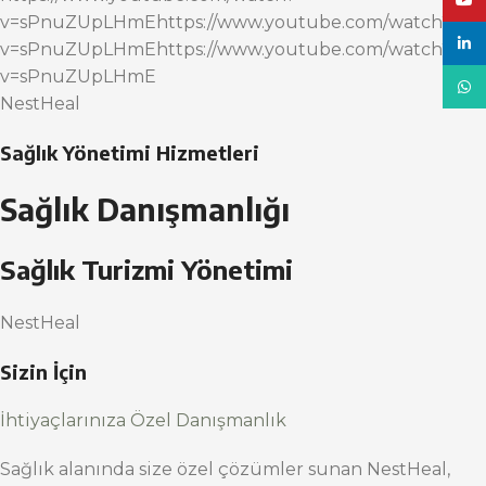
YouT
v=sPnuZUpLHmEhttps://www.youtube.com/watch?
linke
v=sPnuZUpLHmEhttps://www.youtube.com/watch?
v=sPnuZUpLHmE
What
NestHeal
Sağlık Yönetimi Hizmetleri
Sağlık Danışmanlığı
Sağlık Turizmi Yönetimi
NestHeal
Sizin İçin
İhtiyaçlarınıza Özel Danışmanlık
Sağlık alanında size özel çözümler sunan NestHeal,