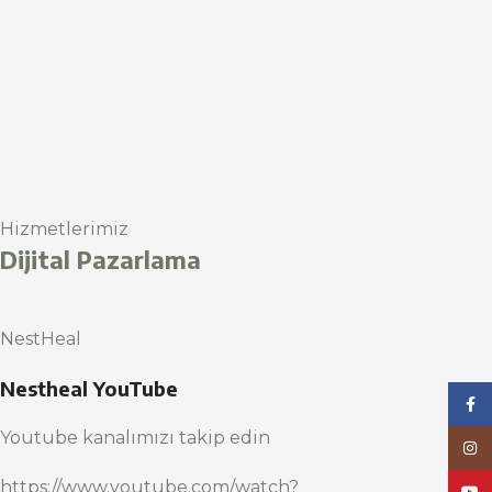
Hizmetlerimiz
Dijital Pazarlama
NestHeal
Nestheal YouTube
Face
Youtube kanalımızı takip edin
Inst
https://www.youtube.com/watch?