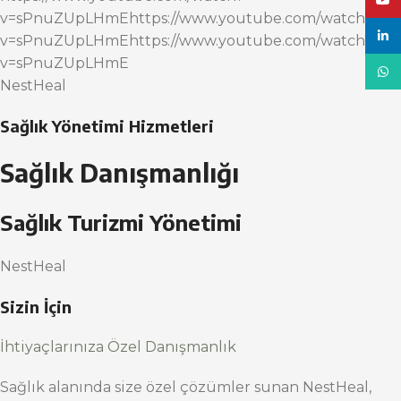
YouT
v=sPnuZUpLHmEhttps://www.youtube.com/watch?
linke
v=sPnuZUpLHmEhttps://www.youtube.com/watch?
v=sPnuZUpLHmE
What
NestHeal
Sağlık Yönetimi Hizmetleri
Sağlık Danışmanlığı
Sağlık Turizmi Yönetimi
NestHeal
Sizin İçin
İhtiyaçlarınıza Özel Danışmanlık
Sağlık alanında size özel çözümler sunan NestHeal,