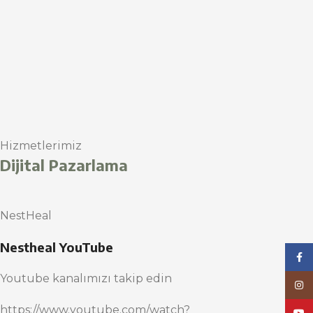
Hizmetlerimiz
Dijital Pazarlama
NestHeal
Nestheal YouTube
Face
Youtube kanalımızı takip edin
Inst
https://www.youtube.com/watch?