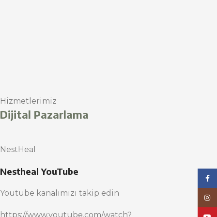
Hizmetlerimiz
Dijital Pazarlama
NestHeal
Nestheal YouTube
Face
Youtube kanalımızı takip edin
Inst
https://www.youtube.com/watch?