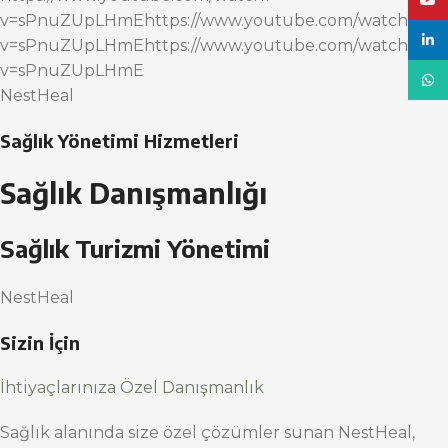
YouT
v=sPnuZUpLHmEhttps://www.youtube.com/watch?
linke
v=sPnuZUpLHmEhttps://www.youtube.com/watch?
v=sPnuZUpLHmE
What
NestHeal
Sağlık Yönetimi Hizmetleri
Sağlık Danışmanlığı
Sağlık Turizmi Yönetimi
NestHeal
Sizin İçin
İhtiyaçlarınıza Özel Danışmanlık
Sağlık alanında size özel çözümler sunan NestHeal,